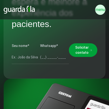
espera e melhore a
menu
experiência dos
pacientes.
Seu nome*
Whatsapp*
Solicitar
contato